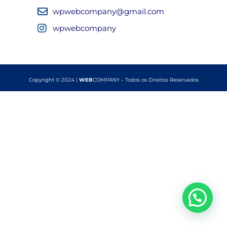
wpwebcompany@gmail.com
wpwebcompany
Copyright © 2024 |
WEB
COMPANY – Todos os Direitos Reservados