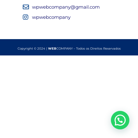
wpwebcompany@gmail.com
wpwebcompany
Copyright © 2024 |
WEB
COMPANY – Todos os Direitos Reservados