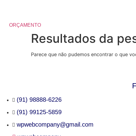
Ir
para
o
conteúdo
ORÇAMENTO
Resultados da pe
Parece que não pudemos encontrar o que vo
(91) 98888-6226
(91) 99125-5859
wpwebcompany@gmail.com