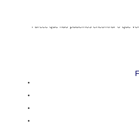
Resultados da pe
Parece que não pudemos encontrar o que vo