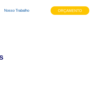
15so4
Nosso Trabalho
ORÇAMENTO
S