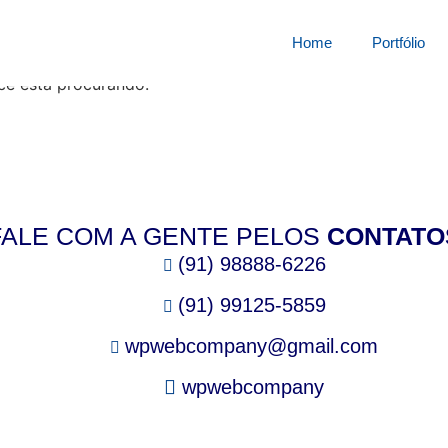
squisa por:
3286324vy
Home
Portfólio
cê está procurando.
FALE COM A GENTE PELOS
CONTATO
(91) 98888-6226
(91) 99125-5859
wpwebcompany@gmail.com
wpwebcompany