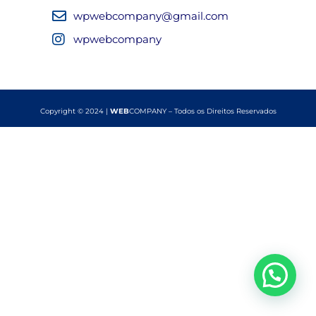
wpwebcompany@gmail.com
wpwebcompany
Copyright © 2024 |
WEB
COMPANY – Todos os Direitos Reservados