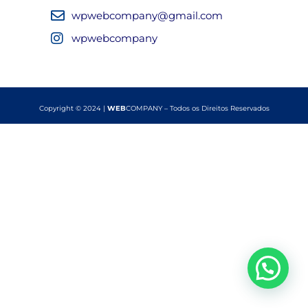
wpwebcompany@gmail.com
wpwebcompany
Copyright © 2024 |
WEB
COMPANY – Todos os Direitos Reservados