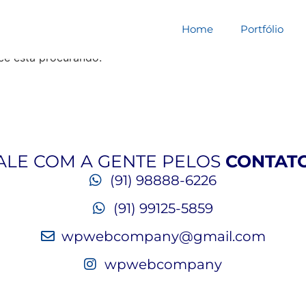
squisa por:
3177899j47
Home
Portfólio
cê está procurando.
ALE COM A GENTE PELOS
CONTAT
(91) 98888-6226
(91) 99125-5859
wpwebcompany@gmail.com
wpwebcompany