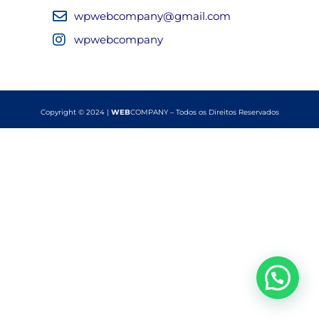
wpwebcompany@gmail.com
wpwebcompany
Copyright © 2024 |
WEB
COMPANY – Todos os Direitos Reservados