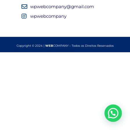
wpwebcompany@gmail.com
wpwebcompany
Copyright © 2024 |
WEB
COMPANY – Todos os Direitos Reservados