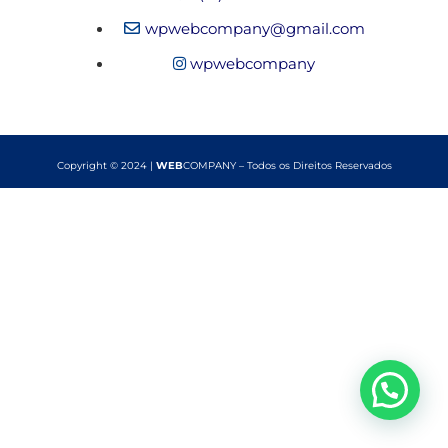
wpwebcompany@gmail.com
wpwebcompany
Copyright © 2024 |
WEB
COMPANY – Todos os Direitos Reservados