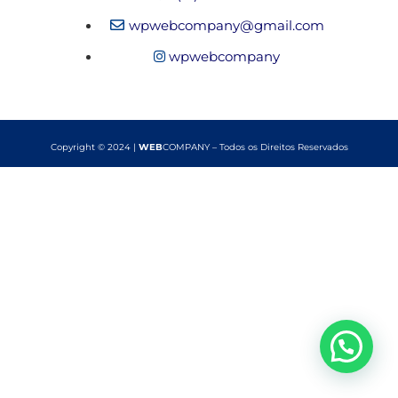
wpwebcompany@gmail.com
wpwebcompany
Copyright © 2024 |
WEB
COMPANY – Todos os Direitos Reservados