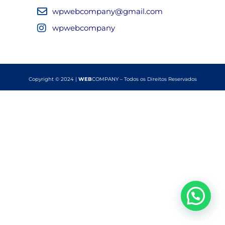
wpwebcompany@gmail.com
wpwebcompany
Copyright © 2024 |
WEB
COMPANY – Todos os Direitos Reservados