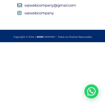
wpwebcompany@gmail.com
wpwebcompany
Copyright © 2024 |
WEB
COMPANY – Todos os Direitos Reservados