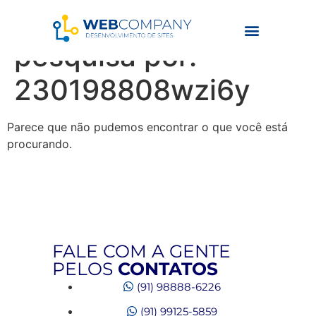
Resultados da
pesquisa por:
230198808wzi6y
Parece que não pudemos encontrar o que você está
procurando.
FALE COM A GENTE
PELOS
CONTATOS
(91) 98888-6226
(91) 99125-5859