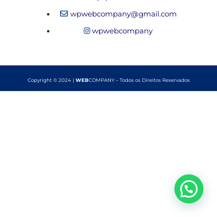
wpwebcompany@gmail.com
wpwebcompany
Copyright © 2024 |
WEB
COMPANY – Todos os Direitos Reservados