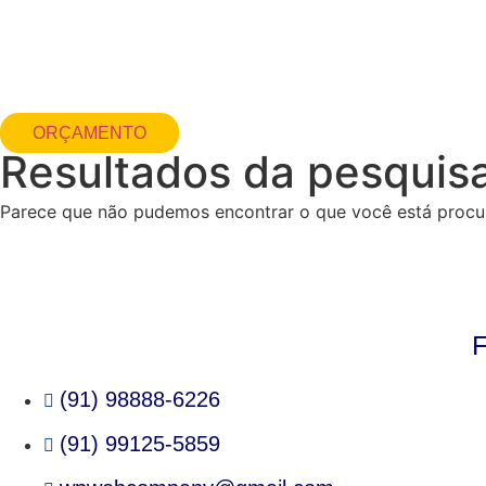
Ir
para
o
conteúdo
ORÇAMENTO
Resultados da pesquis
Parece que não pudemos encontrar o que você está procu
(91) 98888-6226
(91) 99125-5859