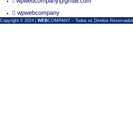
wpwebcompany@gmail.com
wpwebcompany
Copyright © 2024 |
WEB
COMPANY – Todos os Direitos Reservado