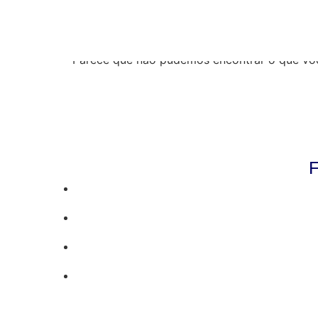
Resultados da pe
Parece que não pudemos encontrar o que vo