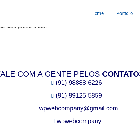
squisa por:
21322237s
Home
Portfólio
cê está procurando.
FALE COM A GENTE PELOS
CONTATO
(91) 98888-6226
(91) 99125-5859
wpwebcompany@gmail.com
wpwebcompany