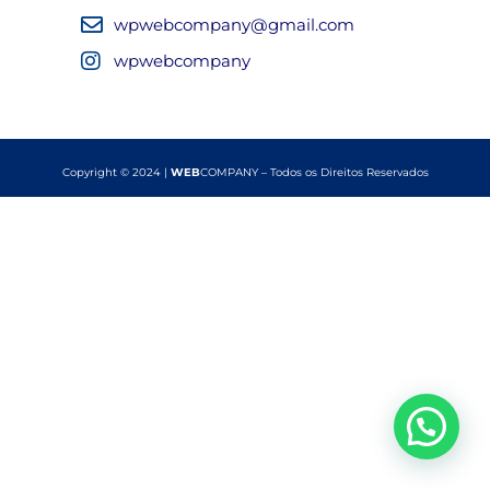
wpwebcompany@gmail.com
wpwebcompany
Copyright © 2024 |
WEB
COMPANY – Todos os Direitos Reservados