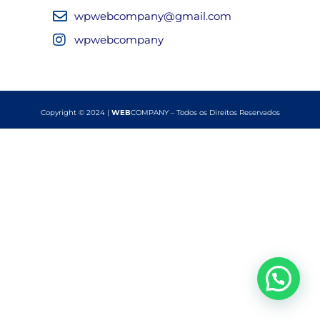
wpwebcompany@gmail.com
wpwebcompany
Copyright © 2024 |
WEB
COMPANY – Todos os Direitos Reservados