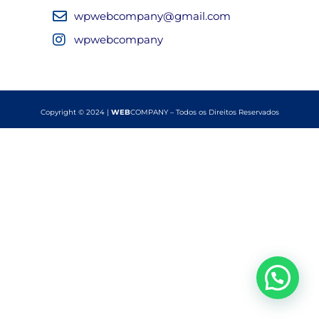
wpwebcompany@gmail.com
wpwebcompany
Copyright © 2024 |
WEB
COMPANY – Todos os Direitos Reservados