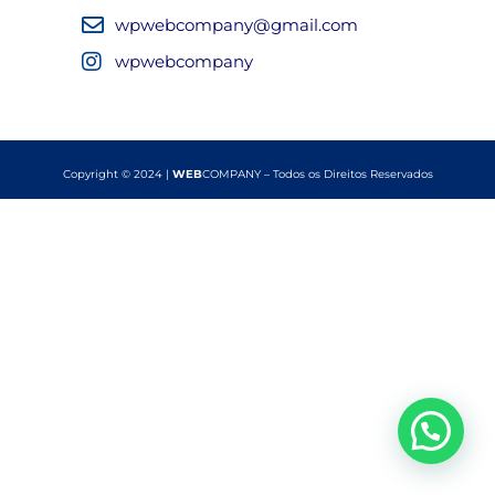
wpwebcompany@gmail.com
wpwebcompany
Copyright © 2024 |
WEB
COMPANY – Todos os Direitos Reservados