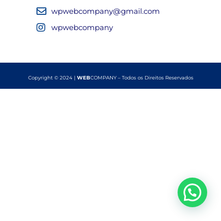
wpwebcompany@gmail.com
wpwebcompany
Copyright © 2024 |
WEB
COMPANY – Todos os Direitos Reservados