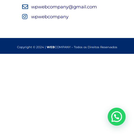
wpwebcompany@gmail.com
wpwebcompany
Copyright © 2024 |
WEB
COMPANY – Todos os Direitos Reservados