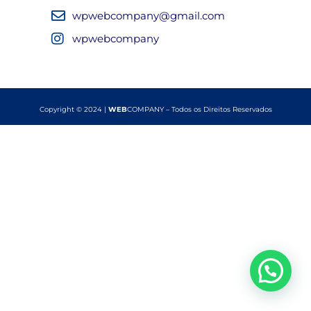
wpwebcompany@gmail.com
wpwebcompany
Copyright © 2024 |
WEB
COMPANY – Todos os Direitos Reservados