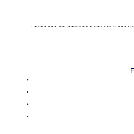
Resultados da pe
Parece que não pudemos encontrar o que vo