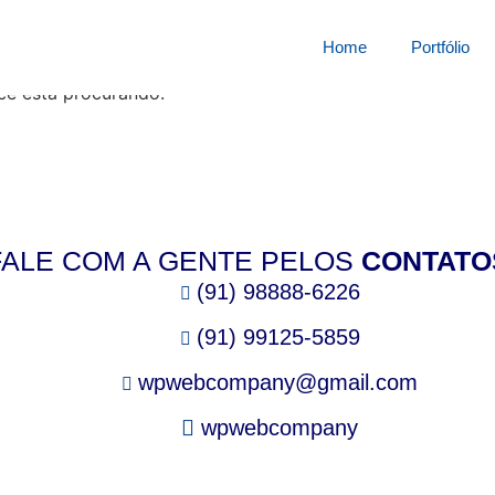
squisa por:
1878455n4i
Home
Portfólio
cê está procurando.
FALE COM A GENTE PELOS
CONTATO
(91) 98888-6226
(91) 99125-5859
wpwebcompany@gmail.com
wpwebcompany