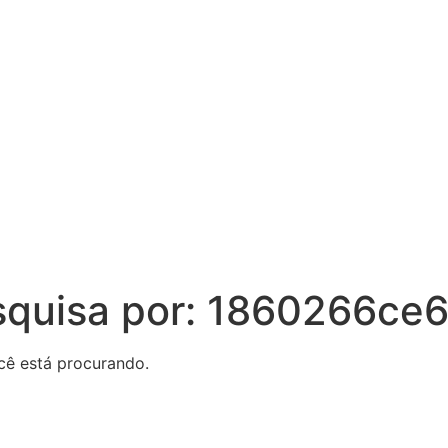
squisa por:
1860266ce6
cê está procurando.