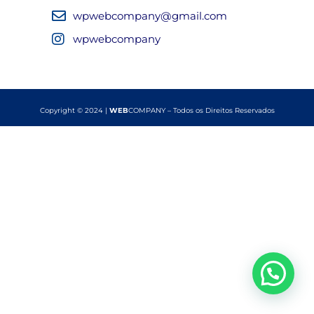
wpwebcompany@gmail.com
wpwebcompany
Copyright © 2024 |
WEB
COMPANY – Todos os Direitos Reservados