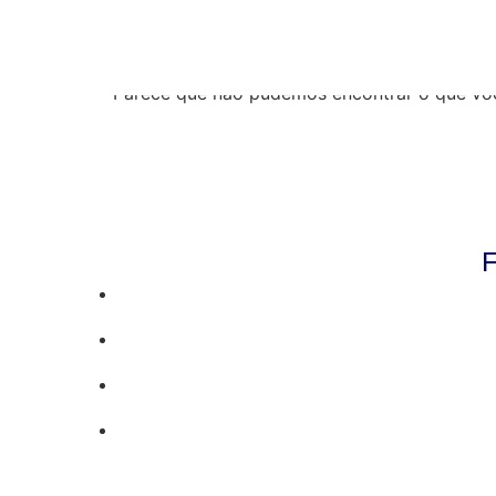
Resultados da pe
Parece que não pudemos encontrar o que vo