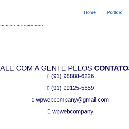
squisa por:
1829807t26r
Home
Portfólio
cê está procurando.
FALE COM A GENTE PELOS
CONTATO
(91) 98888-6226
(91) 99125-5859
wpwebcompany@gmail.com
wpwebcompany