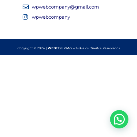
wpwebcompany@gmail.com
wpwebcompany
Copyright © 2024 |
WEB
COMPANY – Todos os Direitos Reservados