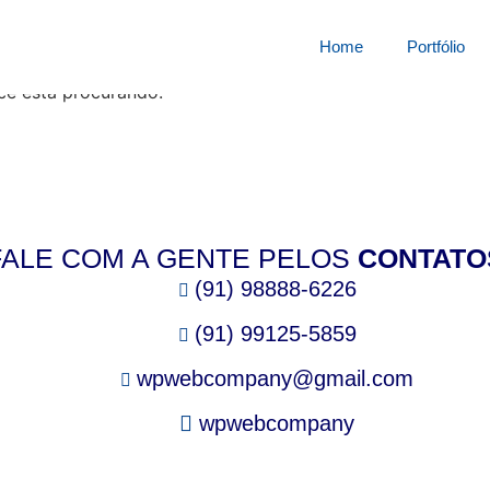
squisa por:
1698050u5zt
Home
Portfólio
cê está procurando.
FALE COM A GENTE PELOS
CONTATO
(91) 98888-6226
(91) 99125-5859
wpwebcompany@gmail.com
wpwebcompany