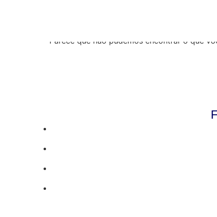
Resultados da pe
Parece que não pudemos encontrar o que vo