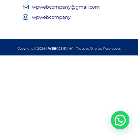
wpwebcompany@gmail.com
wpwebcompany
Copyright © 2024 |
WEB
COMPANY – Todos os Direitos Reservados