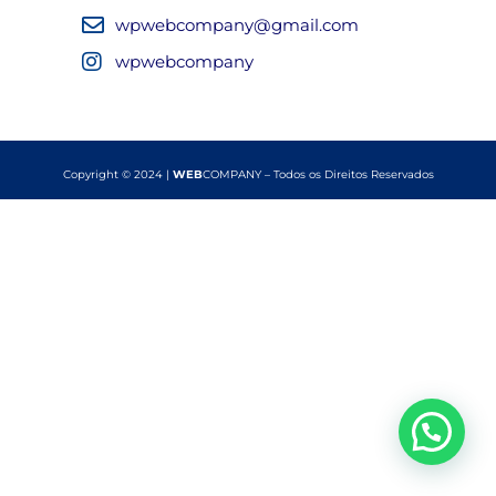
wpwebcompany@gmail.com
wpwebcompany
Copyright © 2024 |
WEB
COMPANY – Todos os Direitos Reservados