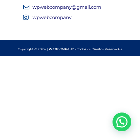
wpwebcompany@gmail.com
wpwebcompany
Copyright © 2024 |
WEB
COMPANY – Todos os Direitos Reservados