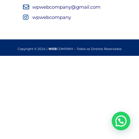
wpwebcompany@gmail.com
wpwebcompany
Copyright © 2024 |
WEB
COMPANY – Todos os Direitos Reservados