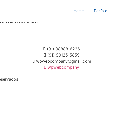
squisa por:
1625087xk9
Home
Portfólio
cê está procurando.
(91) 98888-6226
(91) 99125-5859
wpwebcompany@gmail.com
wpwebcompany
eservados