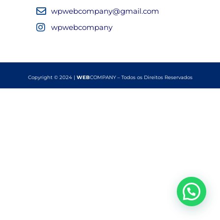
wpwebcompany@gmail.com
wpwebcompany
Copyright © 2024 |
WEB
COMPANY – Todos os Direitos Reservados