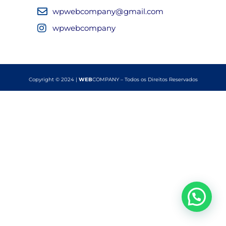
wpwebcompany@gmail.com
wpwebcompany
Copyright © 2024 |
WEB
COMPANY – Todos os Direitos Reservados