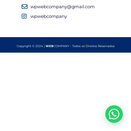
wpwebcompany@gmail.com
wpwebcompany
Copyright © 2024 |
WEB
COMPANY – Todos os Direitos Reservados