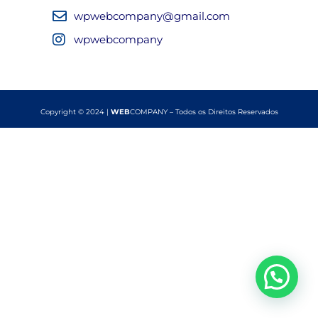
wpwebcompany@gmail.com
wpwebcompany
Copyright © 2024 |
WEB
COMPANY – Todos os Direitos Reservados