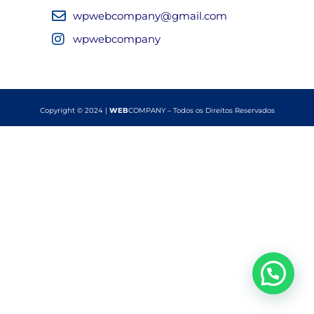
wpwebcompany@gmail.com
wpwebcompany
Copyright © 2024 |
WEB
COMPANY – Todos os Direitos Reservados