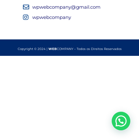
wpwebcompany@gmail.com
wpwebcompany
Copyright © 2024 |
WEB
COMPANY – Todos os Direitos Reservados