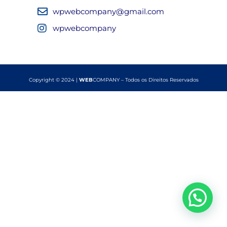
wpwebcompany@gmail.com
wpwebcompany
Copyright © 2024 |
WEB
COMPANY – Todos os Direitos Reservados