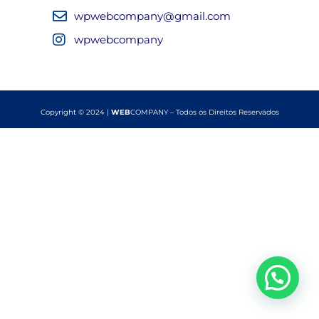
wpwebcompany@gmail.com
wpwebcompany
Copyright © 2024 |
WEB
COMPANY – Todos os Direitos Reservados