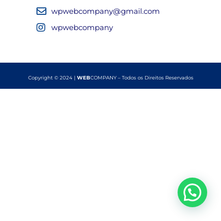
wpwebcompany@gmail.com
wpwebcompany
Copyright © 2024 |
WEB
COMPANY – Todos os Direitos Reservados