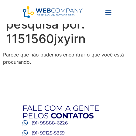
Resultados da
pesquisa por:
1151560jxyirn
Parece que não pudemos encontrar o que você está
procurando.
FALE COM A GENTE
PELOS
CONTATOS
(91) 98888-6226
(91) 99125-5859