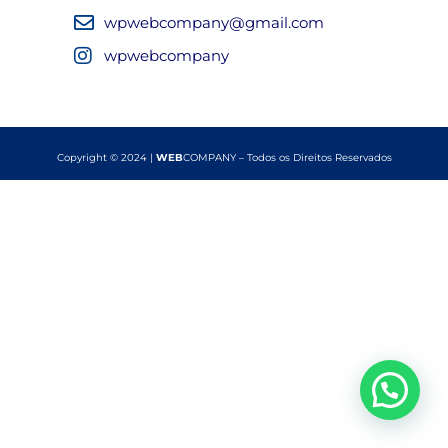
wpwebcompany@gmail.com
wpwebcompany
Copyright © 2024 |
WEB
COMPANY – Todos os Direitos Reservados