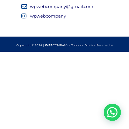
wpwebcompany@gmail.com
wpwebcompany
Copyright © 2024 |
WEB
COMPANY – Todos os Direitos Reservados