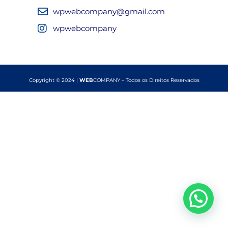
wpwebcompany@gmail.com
wpwebcompany
Copyright © 2024 |
WEB
COMPANY – Todos os Direitos Reservados